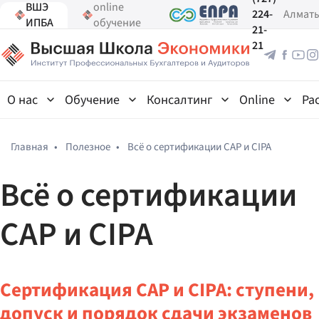
ВШЭ
online
224-
Алмат
ИПБА
обучение
21-
21
О нас
Обучение
Консалтинг
Online
Ра
Главная
•
Полезное
•
Всё о сертификации CAP и CIPA
Всё о сертификации
CAP и CIPA
Сертификация CAP и CIPA: ступени,
допуск и порядок сдачи экзаменов