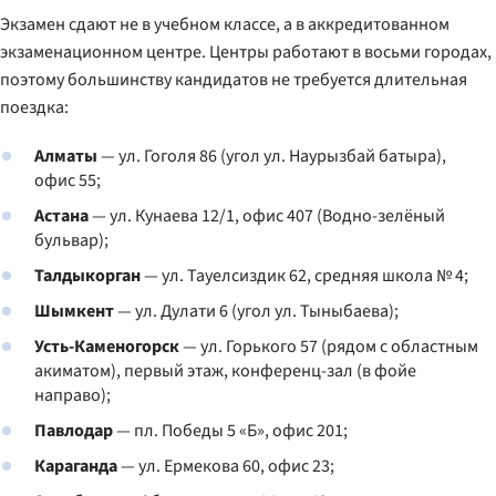
Экзамен сдают не в учебном классе, а в аккредитованном
экзаменационном центре. Центры работают в восьми городах,
поэтому большинству кандидатов не требуется длительная
поездка:
Алматы
— ул. Гоголя 86 (угол ул. Наурызбай батыра),
офис 55;
Астана
— ул. Кунаева 12/1, офис 407 (Водно-зелёный
бульвар);
Талдыкорган
— ул. Тауелсиздик 62, средняя школа № 4;
Шымкент
— ул. Дулати 6 (угол ул. Тыныбаева);
Усть-Каменогорск
— ул. Горького 57 (рядом с областным
акиматом), первый этаж, конференц-зал (в фойе
направо);
Павлодар
— пл. Победы 5 «Б», офис 201;
Караганда
— ул. Ермекова 60, офис 23;