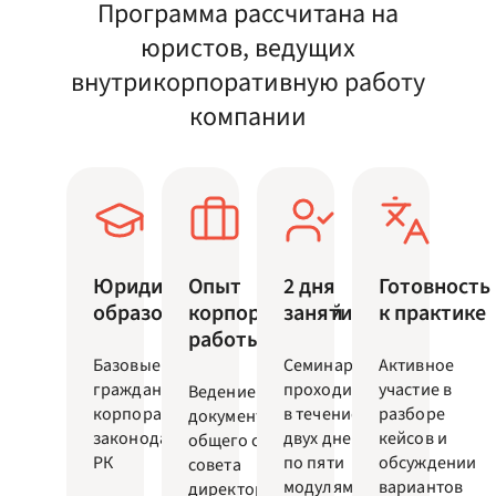
Программа рассчитана на
юристов, ведущих
внутрикорпоративную работу
компании
Юридическое
Опыт
2 дня
Готовность
образование
корпоративной
занятий
к практике
работы
Базовые знания
Семинар
Активное
гражданского и
проходит
участие в
Ведение
корпоративного
в течение
разборе
документов
законодательства
двух дней
кейсов и
общего собрания,
РК
по пяти
обсуждении
совета
модулям
вариантов
директоров,