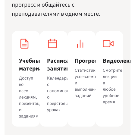
прогресс и общайтесь с
преподавателями в одном месте.
Учебные
Расписание
Прогресс
Видеолекц
материалы
занятий
Статистика
Смотрите
успеваемости
лекции
Доступ
Календарь
и
в
ко
с
выполненных
любое
всем
напоминаниями
заданий
удобное
лекциям,
о
время
презентациям
предстоящих
и
уроках
заданиям