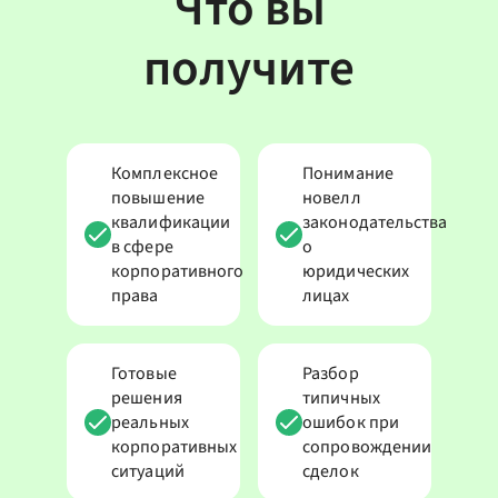
Что вы
получите
Комплексное
Понимание
повышение
новелл
квалификации
законодательства
в сфере
о
корпоративного
юридических
права
лицах
Готовые
Разбор
решения
типичных
реальных
ошибок при
корпоративных
сопровождении
ситуаций
сделок