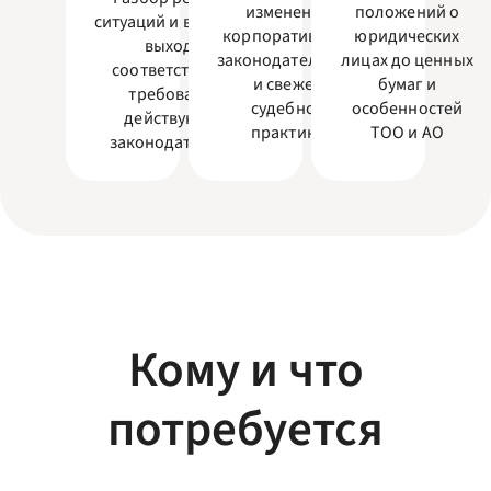
изменений
положений о
ситуаций и выработка
корпоративного
юридических
выходов,
законодательства
лицах до ценных
соответствующих
и свежей
бумаг и
требованиям
судебной
особенностей
действующего
практики
ТОО и АО
законодательства
Кому и что
потребуется