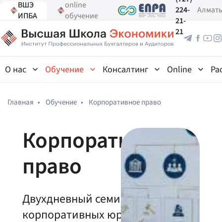
ВШЭ
online
224-
Алмат
ИПБА
обучение
21-
21
О нас
Обучение
Консалтинг
Online
Ра
Главная
•
Обучение
•
Корпоративное право
Корпоративное
право
Двухдневный семинар для
корпоративных юристов: