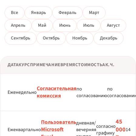
Все
Январь
Февраль
Март
Апрель
Май
Июнь
Июль
Август
Сентябрь
Октябрь
Ноябрь
Декабрь
ДАТА
КУРС
ПРИМЕЧАНИЕ
ВРЕМЯ
СТОИМОСТЬ
АК.Ч.
Согласительная
по
по
Еженедельно
комиссия
согласованию
согласовани
45
Пользователь
дневная/
согласно
000
Microsoft
Ежеквартально
вечерняя
14
графику