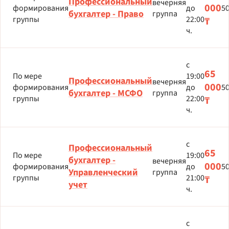
Профессиональный
вечерняя
000
формирования
до
5
бухгалтер - Право
группа
группы
22:00
₸
ч.
с
65
По мере
19:00
Профессиональный
вечерняя
000
формирования
до
5
бухгалтер - МСФО
группа
группы
22:00
₸
ч.
с
Профессиональный
65
По мере
19:00
бухгалтер -
вечерняя
000
формирования
до
5
Управленческий
группа
группы
21:00
₸
учет
ч.
с