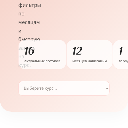
фильтры
по
месяцам
и
быструю
запись
16
12
1
на
актуальных потоков
месяцев навигации
горо
курс.