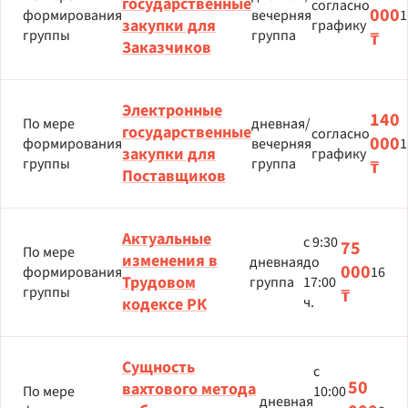
государственные
согласно
000
формирования
вечерняя
1
закупки для
графику
группы
группа
₸
Заказчиков
Электронные
140
По мере
дневная/
государственные
согласно
000
формирования
вечерняя
1
закупки для
графику
группы
группа
₸
Поставщиков
Актуальные
с 9:30
75
По мере
изменения в
дневная
до
000
формирования
16
Трудовом
группа
17:00
группы
₸
ч.
кодексе РК
Сущность
с
50
вахтового метода
По мере
10:00
дневная