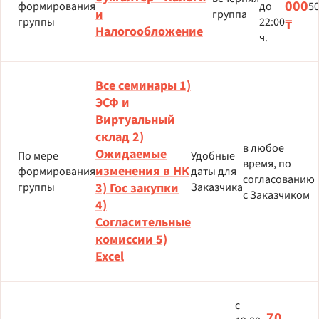
000
формирования
до
5
и
группа
группы
22:00
₸
Налогообложение
ч.
Все семинары 1)
ЭСФ и
Виртуальный
склад 2)
в любое
Ожидаемые
По мере
Удобные
время, по
изменения в НК
формирования
даты для
согласованию
группы
3) Гос закупки
Заказчика
с Заказчиком
4)
Согласительные
комиссии 5)
Excel
с
70