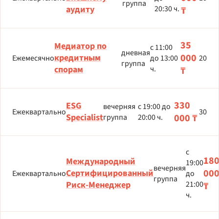
группа
аудиту
20:30 ч.
₸
35
Медиатор по
с 11:00
дневная
000
кредитным
Ежемесячно
до 13:00
20
группа
спорам
ч.
₸
330
ESG
вечерняя
с 19:00 до
Ежеквартально
30
Specialist
000 ₸
группа
20:00 ч.
с
18
Международный
19:00
вечерняя
00
Сертифицированный
Ежеквартально
до
группа
Риск-Менеджер
21:00
₸
ч.