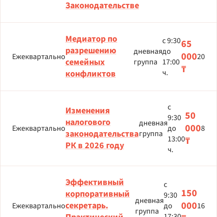
Законодательстве
Медиатор по
с 9:30
65
разрешению
дневная
до
000
Ежеквартально
20
семейных
группа
17:00
₸
ч.
конфликтов
с
Изменения
50
9:30
налогового
дневная
000
Ежеквартально
до
8
законодательства
группа
13:00
₸
РК в 2026 году
ч.
Эффективный
с
150
корпоративный
9:30
дневная
000
секретарь.
Ежеквартально
до
16
группа
17:30