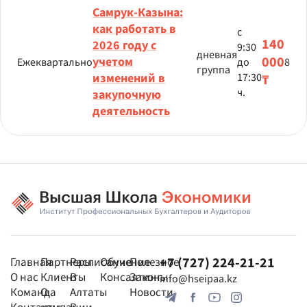
Самрук-Казына:
как работать в
с
140
2026 году с
9:30
дневная
000
учетом
Ежеквартально
до
8
группа
изменений в
17:30
₸
ч.
закупочную
деятельность
+7 (727) 224-21-21
Главная
Партнеры
Расписание
Обучение
Полезное
О нас
Клиенты
В
Консалтинг
Законы
info@hseipaa.kz
Команда
О
Алтаты
Новости