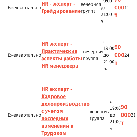
19:00
HR - эксперт -
вечерняя
000
Ежеквартально
до
11
Грейдирование
группа
21:00
₸
ч.
с
HR эксперт -
90
19:00
Практические
вечерняя
000
Ежеквартально
до
24
аспекты работы
группа
21:00
₸
HR менеджера
ч.
НR эксперт -
Кадровое
с
делопроизводство
90
19:00
с учетом
вечерняя
000
Ежеквартально
до
21
последних
группа
21:00
₸
изменений в
ч.
Трудовом