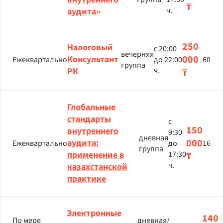
₸
ч.
аудита»
250
Налоговый
с 20:00
вечерняя
000
Консультант
Ежеквартально
до 22:00
60
группа
РК
ч.
₸
Глобальные
стандарты
с
150
внутреннего
9:30
дневная
000
аудита:
Ежеквартально
до
16
группа
применение в
17:30
₸
ч.
казахстанской
практике
Электронные
140
По мере
дневная/