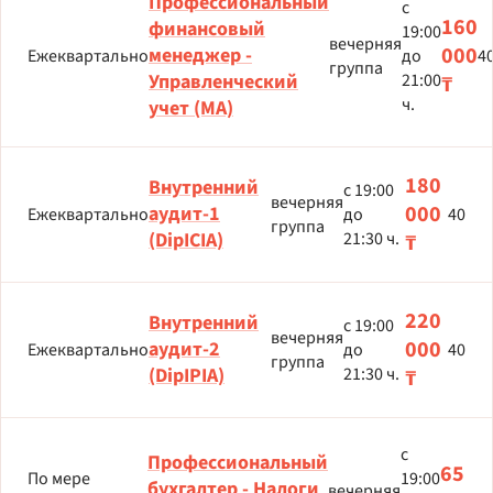
Профессиональный
с
160
финансовый
19:00
вечерняя
000
менеджер -
Ежеквартально
до
4
группа
Управленческий
21:00
₸
ч.
учет (MA)
180
Внутренний
с 19:00
вечерняя
000
аудит-1
Ежеквартально
до
40
группа
(DipICIA)
21:30 ч.
₸
220
Внутренний
с 19:00
вечерняя
000
аудит-2
Ежеквартально
до
40
группа
(DipIPIA)
21:30 ч.
₸
с
Профессиональный
65
По мере
19:00
бухгалтер - Налоги
вечерняя