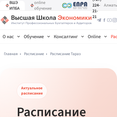
ВШЭ
online
224-
Алмат
ИПБА
обучение
21-
21
О нас
Обучение
Консалтинг
Online
Ра
Главная
•
Расписание
•
Расписание Тараз
Актуальное
расписание
Расписание