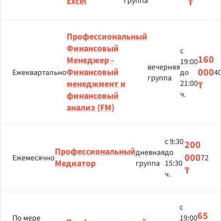
Excel
группа
₸
Профессиональный
Финансовый
с
160
Менеджер -
19:00
вечерняя
000
Финансовый
Ежеквартально
до
4
группа
менеджмент и
21:00
₸
ч.
финансовый
анализ (FM)
с 9:30
200
Профессиональный
дневная
до
000
Ежемесячно
72
Медиатор
группа
15:30
₸
ч.
с
65
По мере
19:00