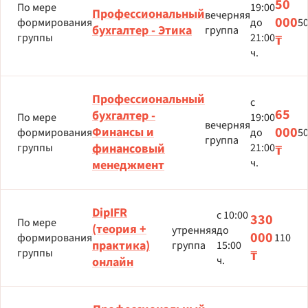
50
По мере
19:00
Профессиональный
вечерняя
000
формирования
до
5
бухгалтер - Этика
группа
группы
21:00
₸
ч.
Профессиональный
с
65
бухгалтер -
По мере
19:00
вечерняя
000
Финансы и
формирования
до
5
группа
группы
финансовый
21:00
₸
ч.
менеджмент
DipIFR
с 10:00
330
По мере
(теория +
утренняя
до
000
формирования
110
практика)
группа
15:00
группы
₸
ч.
онлайн