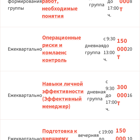
000
работ,
формирования
до
8
группа
группы
необходимые
17:00
₸
ч.
понятия
Операционные
с 9:30
150
риски и
дневная
до
000
Ежеквартально
20
комлаенс
группа
13:00
₸
ч.
контроль
с
Навыки личной
300
9:30
эффективности
дневная
000
Ежеквартально
до
16
(Эффективный
группа
17:00
₸
менеджер)
ч.
150
Подготовка к
с 19:00
вечерняя
000
внешнему
Ежеквартально
до
10