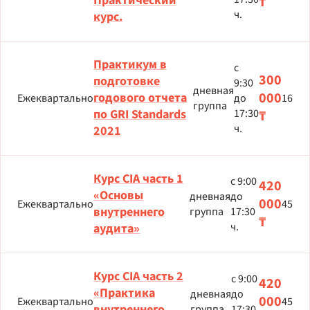
Практический
₸
ч.
курс.
Практикум в
с
300
подготовке
9:30
дневная
000
годового отчета
Ежеквартально
до
16
группа
по GRI Standards
17:30
₸
ч.
2021
Курс CIA часть 1
с 9:00
420
«Основы
дневная
до
000
Ежеквартально
45
внутреннего
группа
17:30
₸
ч.
аудита»
Курс CIA часть 2
с 9:00
420
«Практика
дневная
до
000
Ежеквартально
45
внутреннего
группа
17:30