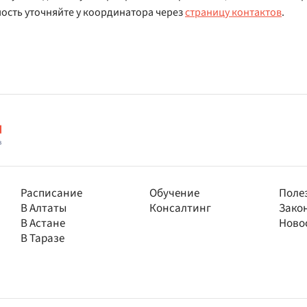
мость уточняйте у координатора через
страницу контактов
.
Расписание
Обучение
Поле
В Алтаты
Консалтинг
Зако
В Астане
Ново
В Таразе