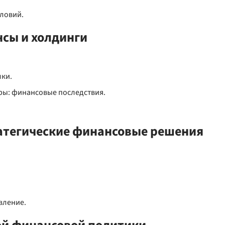
ловий.
нсы и холдинги
лки.
ры: финансовые последствия.
ратегические финансовые решения
вление.