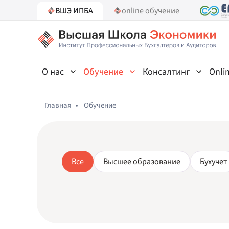
ВШЭ ИПБА
online обучение
О нас
Обучение
Консалтинг
Onli
Главная
•
Обучение
Все
Высшее образование
Бухучет