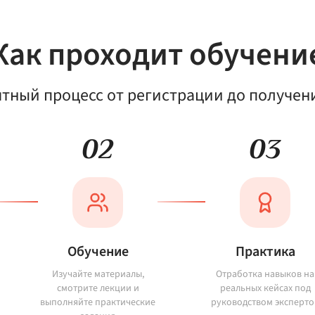
Как проходит обучени
ятный процесс от регистрации до получен
02
03
Обучение
Практика
Изучайте материалы,
Отработка навыков на
смотрите лекции и
реальных кейсах под
выполняйте практические
руководством эксперто