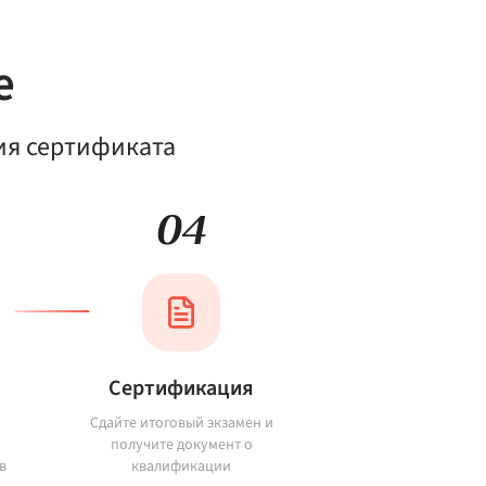
е
ия сертификата
04
Сертификация
Сдайте итоговый экзамен и
получите документ о
в
квалификации