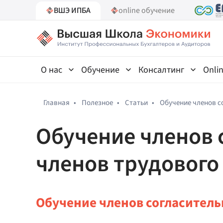
ВШЭ ИПБА
online обучение
О нас
Обучение
Консалтинг
Onli
Главная
•
Полезное
•
Статьи
•
Обучение членов с
Обучение членов 
членов трудового
Обучение членов согласитель