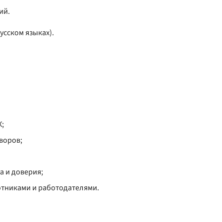
ий.
усском языках).
К;
воров;
 и доверия;
тниками и работодателями.