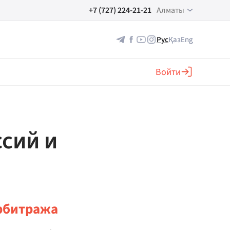
+7 (727) 224-21-21
Алматы
Рус
Қаз
Eng
Войти
сий и
арбитража