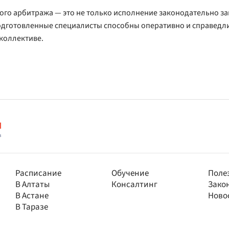
ого арбитража — это не только исполнение законодательно з
дготовленные специалисты способны оперативно и справедлив
 коллективе.
Расписание
Обучение
Поле
В Алтаты
Консалтинг
Зако
В Астане
Ново
В Таразе